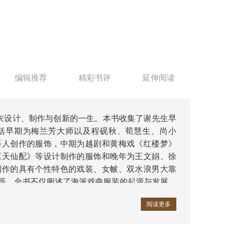
编辑推荐
精彩书评
延伸阅读
衣设计、制作与创新的一生。本书收集了谢先生早
括早期为梅兰芳大师以及程砚秋、荀慧生、尚小
等人创作的服饰，中期为越剧和黄梅戏《红楼梦》
《天仙配》等设计制作的服饰和晚年为王文娟、徐
制作的具有个性特色的戏装、女帔、双水浪男大靠
等等。全书不仅阐述了海派戏曲服装的起源与发展，
花型与纹样，具有极高的艺术与史料价值。
阅读更多