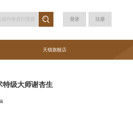
登录
注册
天猫旗舰店
术特级大师谢杏生
编