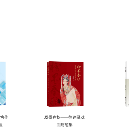
的协作
粉墨春秋——徐建融戏
..
曲随笔集