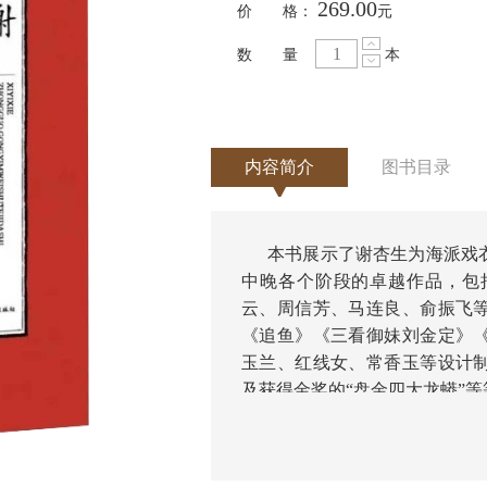
269.00
价 格：
元
数 量
本
内容简介
图书目录
本书展示了谢杏生为海派戏
中晚各个阶段的卓越作品，包
云、周信芳、马连良、俞振飞
《追鱼》《三看御妹刘金定》
玉兰、红线女、常香玉等设计
及获得金奖的“盘金四大龙蟒”
更收录了大量珍贵的戏装图样、