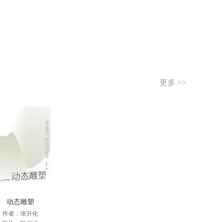
更多 >>
动态雕塑
作者：张升化