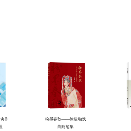
的协作
粉墨春秋——徐建融戏
..
曲随笔集