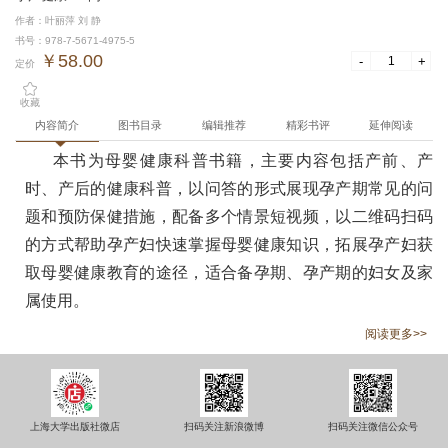
作者：叶丽萍 刘 静
书号：978-7-5671-4975-5
￥58.00
-
+
定价
收藏
内容简介
图书目录
编辑推荐
精彩书评
延伸阅读
本书为母婴健康科普书籍，主要内容包括产前、产
时、产后的健康科普，以问答的形式展现孕产期常见的问
题和预防保健措施，配备多个情景短视频，以二维码扫码
的方式帮助孕产妇快速掌握母婴健康知识，拓展孕产妇获
取母婴健康教育的途径，适合备孕期、孕产期的妇女及家
属使用。
阅读更多>>
上海大学出版社微店
扫码关注新浪微博
扫码关注微信公众号