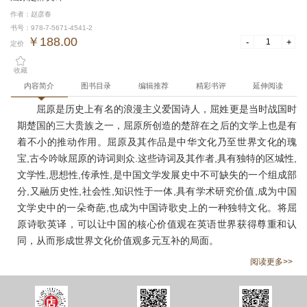
作者：赵彦春
书号：978-7-5671-4541-2
￥188.00
-
+
定价
收藏
内容简介
图书目录
编辑推荐
精彩书评
延伸阅读
屈原是历史上有名的浪漫主义爱国诗人，屈姓更是当时战国时
期楚国的三大贵族之一，屈原所创造的楚辞在之后的文学上也是有
着不小的推动作用。屈原及其作品是中华文化乃至世界文化的瑰
宝,古今吟咏屈原的诗词则众.这些诗词及其作者,具有独特的区城性,
文学性,思想性,传承性,是中国文学发展史中不可缺失的一个组成部
分,又融历史性,社会性,知识性于一体,具有学术研究价值,成为中国
文学史中的一朵奇葩,也成为中国诗歌史上的一种独特文化。将屈
原诗歌英译，可以让中国的核心价值观在英语世界获得尊重和认
同，从而形成世界文化价值观多元互补的局面。
阅读更多>>