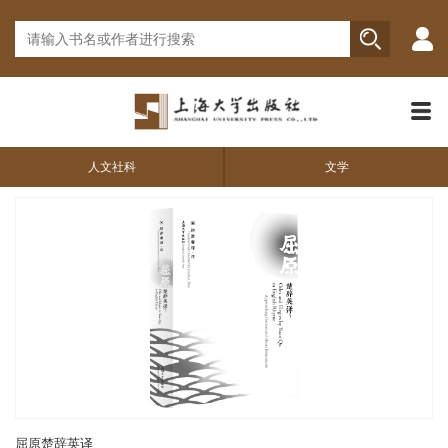
人文社科
文学
屈原楚辞英译