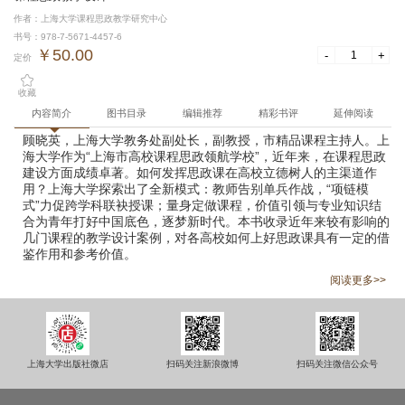
作者：上海大学课程思政教学研究中心
书号：978-7-5671-4457-6
￥50.00
-
+
定价
收藏
内容简介
图书目录
编辑推荐
精彩书评
延伸阅读
顾晓英，上海大学教务处副处长，副教授，市精品课程主持人。上
海大学作为“上海市高校课程思政领航学校”，近年来，在课程思政
建设方面成绩卓著。如何发挥思政课在高校立德树人的主渠道作
用？上海大学探索出了全新模式：教师告别单兵作战，“项链模
式”力促跨学科联袂授课；量身定做课程，价值引领与专业知识结
合为青年打好中国底色，逐梦新时代。本书收录近年来较有影响的
几门课程的教学设计案例，对各高校如何上好思政课具有一定的借
鉴作用和参考价值。
阅读更多>>
上海大学出版社微店
扫码关注新浪微博
扫码关注微信公众号