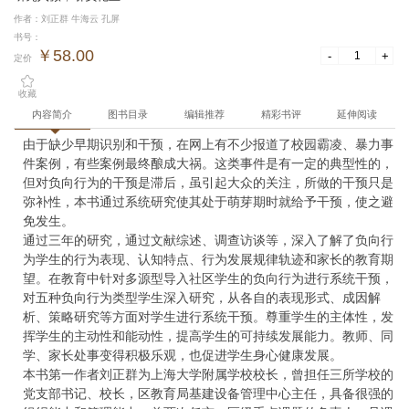
作者：刘正群 牛海云 孔屏
书号：
￥58.00
-
+
定价
收藏
内容简介
图书目录
编辑推荐
精彩书评
延伸阅读
由于缺少早期识别和干预，在网上有不少报道了校园霸凌、暴力事
件案例，有些案例最终酿成大祸。这类事件是有一定的典型性的，
但对负向行为的干预是滞后，虽引起大众的关注，所做的干预只是
弥补性，本书通过系统研究使其处于萌芽期时就给予干预，使之避
免发生。

通过三年的研究，通过文献综述、调查访谈等，深入了解了负向行
为学生的行为表现、认知特点、行为发展规律轨迹和家长的教育期
望。在教育中针对多源型导入社区学生的负向行为进行系统干预，
对五种负向行为类型学生深入研究，从各自的表现形式、成因解
析、策略研究等方面对学生进行系统干预。尊重学生的主体性，发
挥学生的主动性和能动性，提高学生的可持续发展能力。教师、同
学、家长处事变得积极乐观，也促进学生身心健康发展。

本书第一作者刘正群为上海大学附属学校校长，曾担任三所学校的
党支部书记、校长，区教育局基建设备管理中心主任，具备很强的