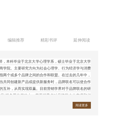
编辑推荐
精彩书评
延伸阅读
师，本科毕业于北京大学心理学系，硕士毕业于北京大学
商学院。主要研究方向为社会心理学、行为经济学与消费
指两个或多个品牌之间的合作和联盟。在过去的几年中，
当共同创建新产品或提供新服务时，品牌联名可以使合作
的互补，从而实现双赢。目前营销学界对于品牌联名的研
品/服务开发策略上，基于消费者对品牌联名的态度和相
从消费者视角入手，运用行为科学中的实验法，结合心理
阅读更多
索了品牌联名如何影响消费者对于合作品牌与其产品的判
相关的研究者具有一定的理论和实践意义。