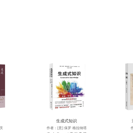
生成式知识
庆
作者：[意] 保罗·格拉纳塔