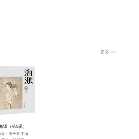
更多 >>
海派（第9辑）
作者：陈子善 主编