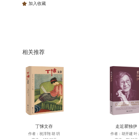
加入收藏
相关推荐
丁悚文存
走近瞿独伊
作者：祝淳翔 胡 玥
作者：胡开建 叶 