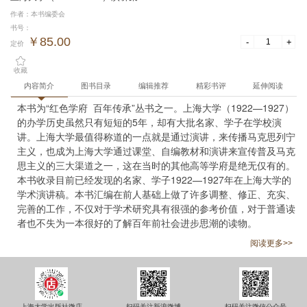
作者：本书编委会
书号：
￥85.00
-
+
定价
收藏
内容简介
图书目录
编辑推荐
精彩书评
延伸阅读
本书为“红色学府  百年传承”丛书之一。上海大学（1922—1927）
的办学历史虽然只有短短的5年，却有大批名家、学子在学校演
讲。上海大学最值得称道的一点就是通过演讲，来传播马克思列宁
主义，也成为上海大学通过课堂、自编教材和演讲来宣传普及马克
思主义的三大渠道之一，这在当时的其他高等学府是绝无仅有的。
本书收录目前已经发现的名家、学子1922—1927年在上海大学的
学术演讲稿。本书汇编在前人基础上做了许多调整、修正、充实、
完善的工作，不仅对于学术研究具有很强的参考价值，对于普通读
者也不失为一本很好的了解百年前社会进步思潮的读物。
阅读更多>>
上海大学出版社微店
扫码关注新浪微博
扫码关注微信公众号