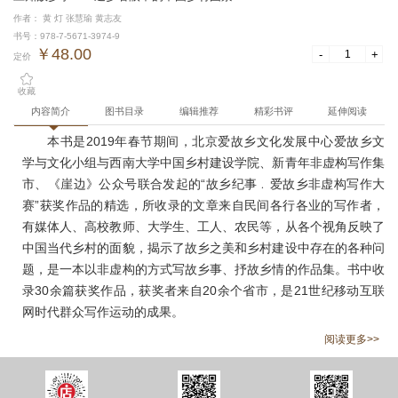
作者： 黄 灯 张慧瑜 黄志友
书号：978-7-5671-3974-9
￥48.00
-
+
定价
收藏
内容简介
图书目录
编辑推荐
精彩书评
延伸阅读
本书是2019年春节期间，北京爱故乡文化发展中心爱故乡文
学与文化小组与西南大学中国乡村建设学院、新青年非虚构写作集
市、《崖边》公众号联合发起的“故乡纪事﹒爱故乡非虚构写作大
赛”获奖作品的精选，所收录的文章来自民间各行各业的写作者，
有媒体人、高校教师、大学生、工人、农民等，从各个视角反映了
中国当代乡村的面貌，揭示了故乡之美和乡村建设中存在的各种问
题，是一本以非虚构的方式写故乡事、抒故乡情的作品集。书中收
录30余篇获奖作品，获奖者来自20余个省市，是21世纪移动互联
网时代群众写作运动的成果。
阅读更多>>