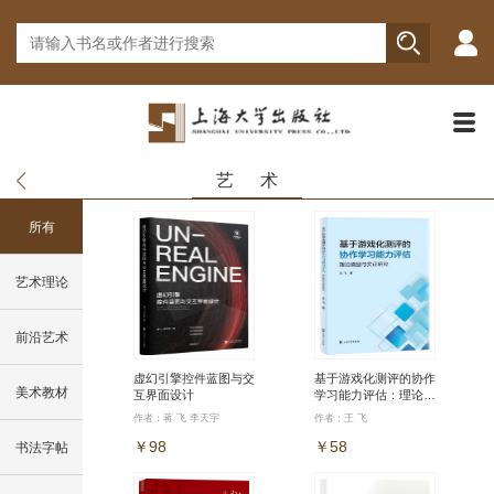
艺 术
所有
艺术理论
前沿艺术
虚幻引擎控件蓝图与交
基于游戏化测评的协作
美术教材
互界面设计
学习能力评估：理论模
型与实证研究
作者：蒋 飞 李天宇
作者：王 飞
￥98
￥58
书法字帖